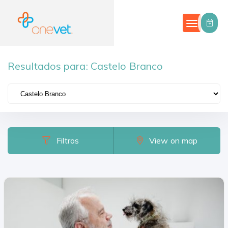
Resultados para:
Castelo Branco
Filtros
Categorias
Country
Filtros
View on map
Portugal