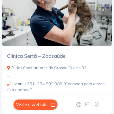
Pesquisar
Clínica Sertã – Zoosaúde
Open Now
R. dos Combatentes da Grande Guerra 33
Facilities
…
Ligar:
(+351) 274 809 088 "Chamada para a rede
Endoscopy
Cirurgia general
fixa nacional"
Neurologia
Animals exòtics
Laboratori
Visite o website