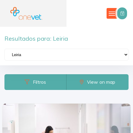
Resultados para:
Leiria
Filtros
Categorias
Country
Filtros
View on map
Portugal