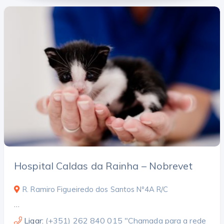
Search
Reset Filters
Hospital Caldas da Rainha – Nobrevet
R. Ramiro Figueiredo dos Santos Nº4A R/C
…
Ligar:
(+351) 262 840 015 "Chamada para a rede