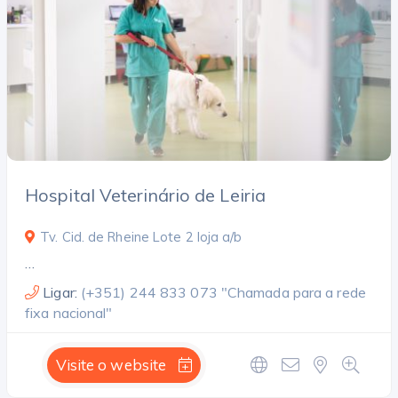
Pesquisar
Hospital Veterinário de Leiria
Open Now
Tv. Cid. de Rheine Lote 2 loja a/b
Facilities
…
Ligar:
(+351) 244 833 073 "Chamada para a rede
Endoscopy
Cirurgia general
fixa nacional"
Neurologia
Animals exòtics
Laboratori
Visite o website