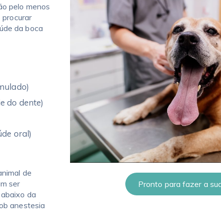
ção pelo menos
e procurar
aúde da boca
umulado)
e do dente)
úde oral)
animal de
em ser
Pronto para fazer a s
 abaixo da
sob anestesia