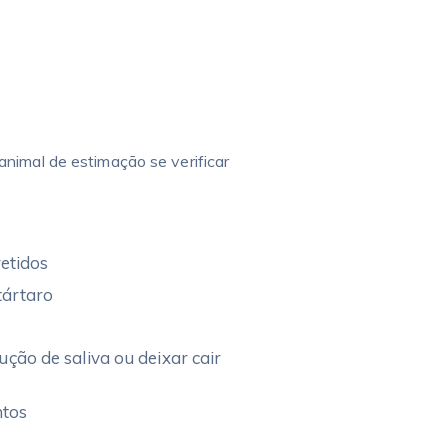
nimal de estimação se verificar
retidos
tártaro
ção de saliva ou deixar cair
ntos