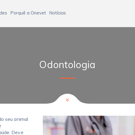
ades
Porquê a Onevet
Notícias
Odontologia
do seu animal
r
saúde. Deve