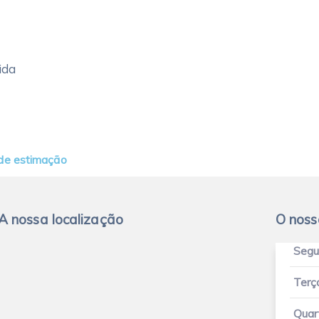
ida
 de estimação
A nossa localização
O noss
Seg
Terç
Quar